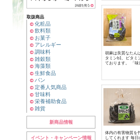
取扱商品
化粧品
飲料類
お菓子
アレルギー
調味料
胡麻は良質なたん
タミンb1、ビタミ
雑穀類
ております。 「味道
海藻類
生鮮食品
パン
定番人気商品
甘味料
栄養補助食品
雑貨
新商品情報
体内の有害物質を
イベント・キャンペーン情報
してくれます 毎